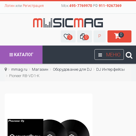
Логин
или
Регистрация
Мск:
495-7769970
РФ:
911-9267369
0
Р
0
0
МЕНЮ
КАТАЛОГ
mmag.ru
Магазин
Оборудование для DJ
DJ Интерфейсы
Pioneer RB-VD1-K