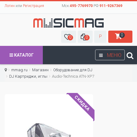
Логин
или
Регистрация
Мск:
495-7769970
РФ:
911-9267369
0
Р
0
0
МЕНЮ
КАТАЛОГ
mmag.ru
Магазин
Оборудование для DJ
DJ Картриджи, иглы
Audio-Technica ATN-XP7
СКИДКА