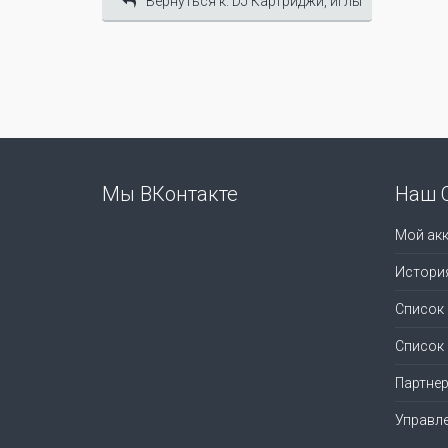
Вернуться к: DJ Картриджи, иглы
Мы ВКонтакте
Наш 
Мой акк
Истори
Список
Список
Партне
Управл