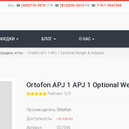
Мск: ☎
(495)776-9970
СПб: ☎
(812)935-3015
РФ: ☎
7-911-9267369
СКИДКИ
БЛОГ
О НАС
триджи, иглы
Ortofon APJ 1 APJ 1 Optional Weight & Adaptor
Ortofon APJ 1 APJ 1 Optional We
Рейтинг: 5/5
Производитель
Ortofon
Доступность:
на заказ
Артикул:
557596