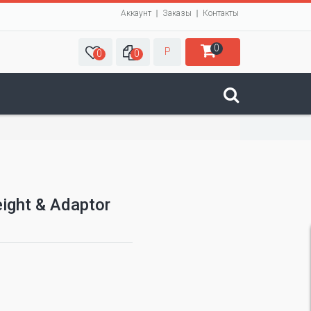
Аккаунт
Заказы
Контакты
0
Р
0
0
ight & Adaptor