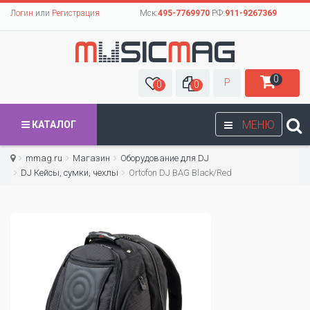
Логин
или
Регистрация
Мск:
495-7769970
РФ:
911-9267369
0
Р
0
0
МЕНЮ
КАТАЛОГ
mmag.ru
Магазин
Оборудование для DJ
DJ Кейсы, сумки, чехлы
Ortofon DJ BAG Black/Red