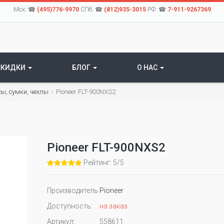
Мск: ☎
(495)776-9970
СПб: ☎
(812)935-3015
РФ: ☎
7-911-9267369
СКИДКИ
БЛОГ
О НАС
сы, сумки, чехлы
Pioneer FLT-900NXS2
Pioneer FLT-900NXS2
Рейтинг: 5/5
Производитель
Pioneer
Доступность:
на заказ
Артикул:
558611