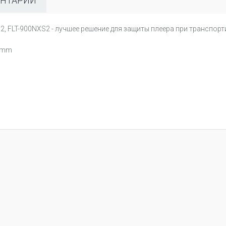
НТАРИИ
 FLT-900NXS2 - лучшее решение для защиты плеера при транспортир
6 mm