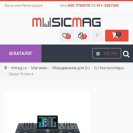
Логин
или
Регистрация
Мск:
495-7769970
РФ:
911-9267369
0
Р
0
0
МЕНЮ
КАТАЛОГ
mmag.ru
Магазин
Оборудование для DJ
DJ Контроллеры
Denon Prime 4