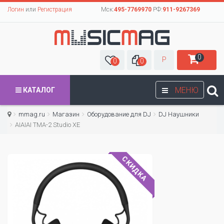
Логин
или
Регистрация
Мск:
495-7769970
РФ:
911-9267369
0
Р
0
0
МЕНЮ
КАТАЛОГ
mmag.ru
Магазин
Оборудование для DJ
DJ Наушники
AIAIAI TMA-2 Studio XE
СКИДКА