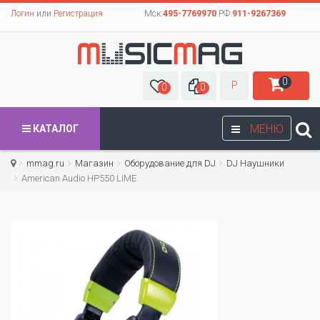
Логин
или
Регистрация
Мск:
495-7769970
РФ:
911-9267369
0
Р
0
0
МЕНЮ
КАТАЛОГ
mmag.ru
Магазин
Оборудование для DJ
DJ Наушники
American Audio HP550 LIME