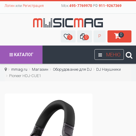
Логин
или
Регистрация
Мск:
495-7769970
РФ:
911-9267369
0
Р
0
0
МЕНЮ
КАТАЛОГ
mmag.ru
Магазин
Оборудование для DJ
DJ Наушники
Pioneer HDJ-CUE1