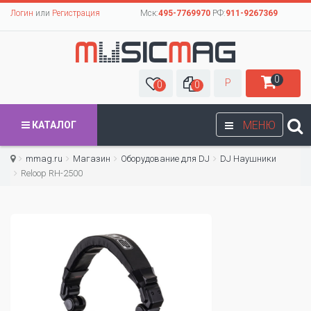
Логин
или
Регистрация
Мск:
495-7769970
РФ:
911-9267369
0
Р
0
0
МЕНЮ
КАТАЛОГ
mmag.ru
Магазин
Оборудование для DJ
DJ Наушники
Reloop RH-2500