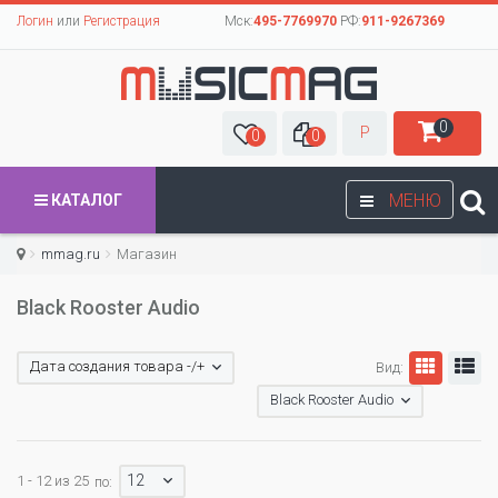
Логин
или
Регистрация
Мск:
495-7769970
РФ:
911-9267369
0
Р
0
0
МЕНЮ
КАТАЛОГ
mmag.ru
Магазин
Black Rooster Audio
Дата создания товара -/+
Вид:
Black Rooster Audio
12
1 - 12 из 25
по: