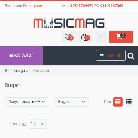
Логин
или
Регистрация
Мск:
495-7769970
РФ:
911-9267369
0
Р
0
0
МЕНЮ
КАТАЛОГ
mmag.ru
Магазин
Bugari
Популярность -/+
Bugari
Вид:
12
1 - 2 из 2
по: