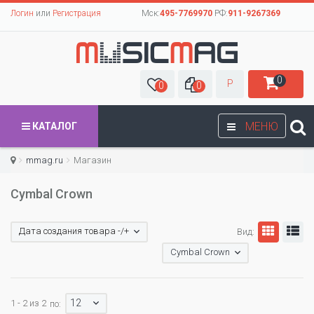
Логин
или
Регистрация
Мск:
495-7769970
РФ:
911-9267369
0
Р
0
0
МЕНЮ
КАТАЛОГ
mmag.ru
Магазин
Cymbal Crown
Дата создания товара -/+
Вид:
Cymbal Crown
12
1 - 2 из 2
по: