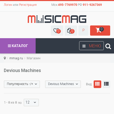
Логин
или
Регистрация
Мск:
495-7769970
РФ:
911-9267369
0
Р
0
0
МЕНЮ
КАТАЛОГ
mmag.ru
Магазин
Devious Machines
Популярность -/+
Devious Machines
Вид:
12
1 - 8 из 8
по: