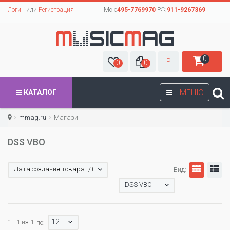
Логин
или
Регистрация
Мск:
495-7769970
РФ:
911-9267369
0
Р
0
0
МЕНЮ
КАТАЛОГ
mmag.ru
Магазин
DSS VBO
Дата создания товара -/+
Вид:
DSS VBO
12
1 - 1 из 1
по: