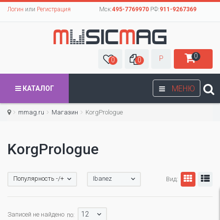
Логин
или
Регистрация
Мск:
495-7769970
РФ:
911-9267369
0
Р
0
0
МЕНЮ
КАТАЛОГ
mmag.ru
Магазин
KorgPrologue
KorgPrologue
Популярность -/+
Ibanez
Вид:
12
Записей не найдено
по: