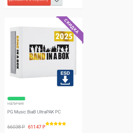
СКИДКА
наличие
PG Music BiaB UltraPAK PC
66038 Р
61147 Р