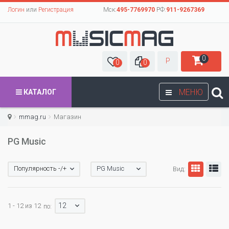
Логин
или
Регистрация
Мск:
495-7769970
РФ:
911-9267369
0
Р
0
0
МЕНЮ
КАТАЛОГ
mmag.ru
Магазин
PG Music
Популярность -/+
PG Music
Вид:
12
1 - 12 из 12
по: