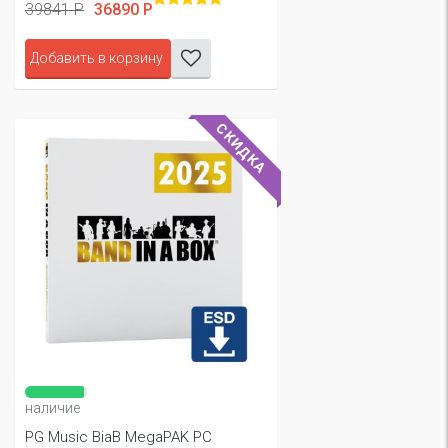
39841 Р
36890 Р
Добавить в корзину
СКИДКА
наличие
PG Music BiaB MegaPAK PC