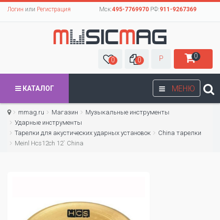
Логин
или
Регистрация
Мск:
495-7769970
РФ:
911-9267369
0
Р
0
0
МЕНЮ
КАТАЛОГ
mmag.ru
Магазин
Музыкальные инструменты
Ударные инструменты
Тарелки для акустических ударных установок
China тарелки
Meinl Hcs12ch 12` China