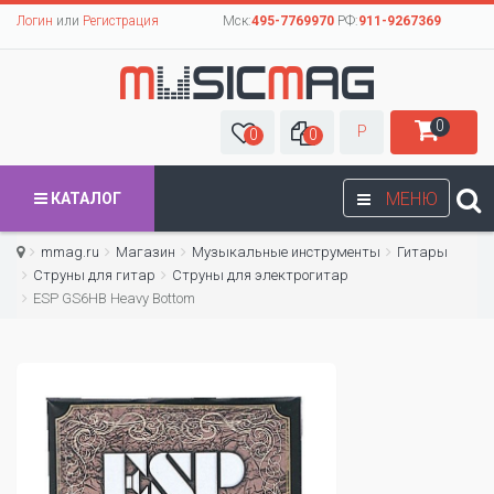
Логин
или
Регистрация
Мск:
495-7769970
РФ:
911-9267369
0
Р
0
0
МЕНЮ
КАТАЛОГ
mmag.ru
Магазин
Музыкальные инструменты
Гитары
Струны для гитар
Cтруны для электрогитар
ESP GS6HB Heavy Bottom