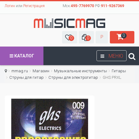
Логин
или
Регистрация
Мск:
495-7769970
РФ:
911-9267369
0
Р
0
0
МЕНЮ
КАТАЛОГ
mmag.ru
Магазин
Музыкальные инструменты
Гитары
Струны для гитар
Cтруны для электрогитар
GHS PRXL