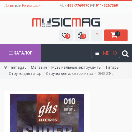
Логин
или
Регистрация
Мск:
495-7769970
РФ:
911-9267369
0
Р
0
0
МЕНЮ
КАТАЛОГ
mmag.ru
Магазин
Музыкальные инструменты
Гитары
Струны для гитар
Cтруны для электрогитар
GHS ST-L