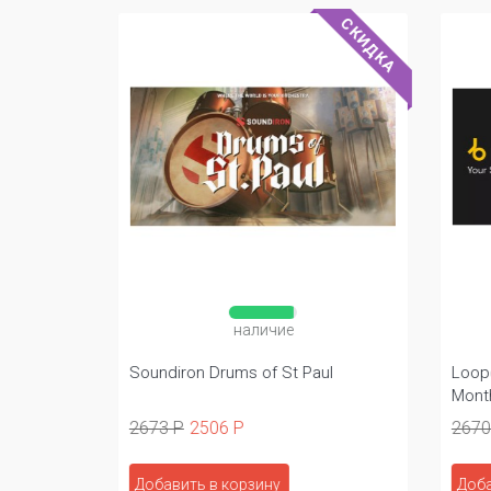
СКИДКА
СКИДКА
наличие
Soundiron Drums of St Paul
Loopc
Month 
2673 Р
2506 Р
2670
Добавить в корзину
Доба