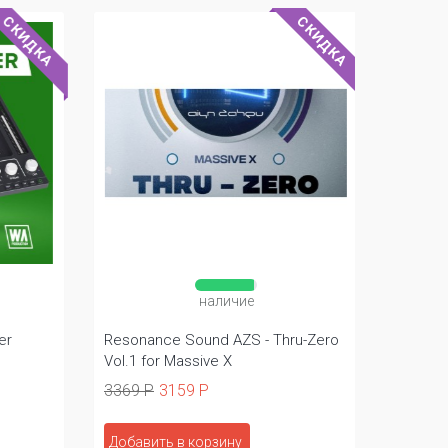
СКИДКА
СКИДКА
наличие
r
Resonance Sound AZS - Thru-Zero
Singoma
Vol.1 for Massive X
Psytran
3369 Р
3159 Р
3348 Р
Добавить в корзину
Добави