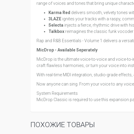
range of voices and tones that bring unique charact
Karma Red
delivers smooth, velvety tones with
3LAZE
ignites your tracks with a raspy, comma
Selecta
injects a fierce, rhythmic drive with h
Talkbox
reimagines the classic funk vocoder e
Rap and R&B Essentials - Volume 1 delivers a versatile
MicDrop - Available Seperately
MicDrop is the ultimate voice-to-voice and voice-to-
craft flawless harmonies, or turn your voice into ins
With real-time MIDI integration, studio-grade effec
Now anyone can sing. From your voice to any voice, 
System Requirements
MicDrop Classic is required to use this expansion p
ПОХОЖИЕ ТОВАРЫ