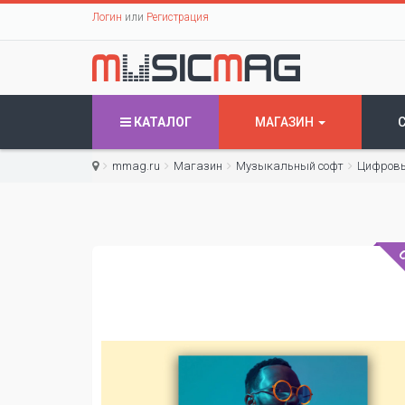
Логин
или
Регистрация
КАТАЛОГ
МАГАЗИН
mmag.ru
Магазин
Музыкальный софт
Цифровы
С