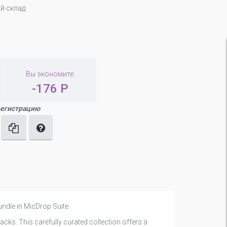
й склад
Вы экономите:
-176 Р
регистрацию
ndle in MicDrop Suite.
acks. This carefully curated collection offers a