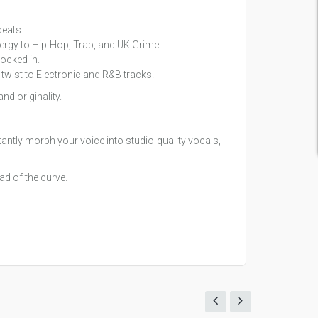
beats.
nergy to Hip-Hop, Trap, and UK Grime.
locked in.
twist to Electronic and R&B tracks.
nd originality.
tantly morph your voice into studio-quality vocals,
ad of the curve.