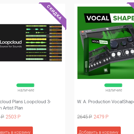
СКИДКА
наличие
наличие
loud Plans Loopcloud 3-
W. A. Production VocalShape
Artist Plan
 Р
2503 Р
2645 Р
2479 Р
вить в корзину
Добавить в корзину