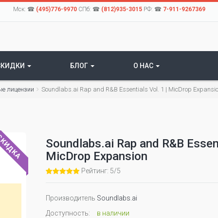
Мск: ☎
(495)776-9970
СПб: ☎
(812)935-3015
РФ: ☎
7-911-9267369
СКИДКИ
БЛОГ
О НАС
е лицензии
Soundlabs.ai Rap and R&B Essentials Vol. 1 | MicDrop Expansi
КИДКА
Soundlabs.ai Rap and R&B Essenti
MicDrop Expansion
Рейтинг: 5/5
Производитель
Soundlabs.ai
Доступность:
в наличии