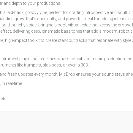
er and depth to your productions.
 a laid-back, groovy vibe, perfect for crafting introspective and soulful 
nding growl that’s dark, gritty, and powerful, ideal for adding intense e
is bold, punchy voice, bringing a cool, vibrant edge that keeps the groove 
ffect, delivering deep, cinematic bass tones that add a modern, robotic 
, high-impact toolkit to create standout tracks that resonate with style a
instrument plugin that redefines what’s possible in music production. Ins
truments like trumpets, slap bass, or even a 303.
ts, and fresh updates every month, MicDrop ensures your sound stays ahe
in real-time.
ack