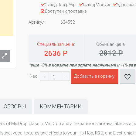
Склад Петербург
Склад Москва
Удаленны
Доступен к поставке
Артикул:
634552
Специальная цена:
Обычная цена:
2812 Р
2636 Р
*еще -3% в корзине при оплате наличными и -1% за 
+
-
К-во:
Добавить в корзину
ОБЗОРЫ
КОММЕНТАРИИ
s of MicDrop Classic. MicDrop and all expansions are available as a bu
stinct vocal textures and effects to your Hip-Hop, R&B, and Electronic tr