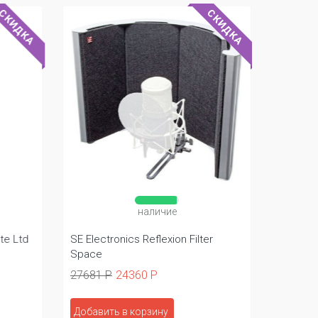
СКИДКА
СКИДКА
наличие
te Ltd
SE Electronics Reflexion Filter
IK Mult
Space
Edition
27681 Р
24360 Р
27681 
Добавить в корзину
Добави