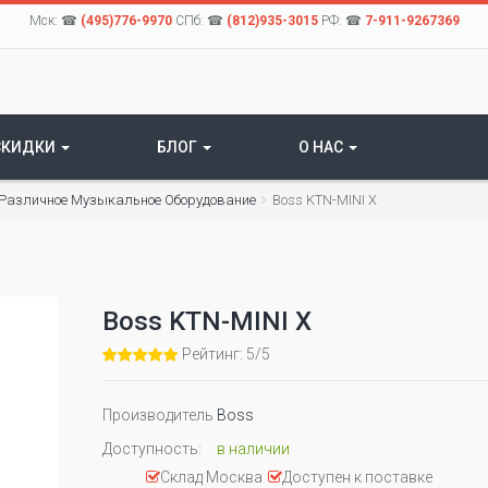
Мск: ☎
(495)776-9970
СПб: ☎
(812)935-3015
РФ: ☎
7-911-9267369
СКИДКИ
БЛОГ
О НАС
Различное Музыкальное Оборудование
Boss KTN-MINI X
Boss KTN-MINI X
Рейтинг: 5/5
Производитель
Boss
Доступность:
в наличии
Склад Москва
Доступен к поставке