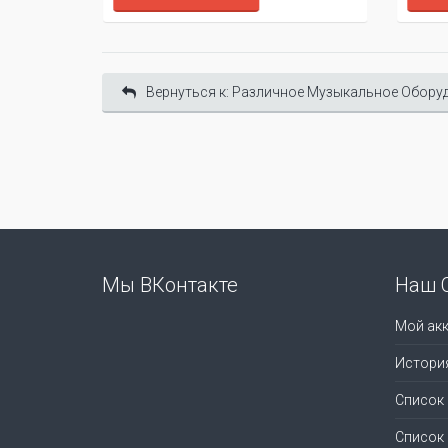
Вернуться к: Различное Музыкальное Обору
Мы ВКонтакте
Наш 
Мой акк
Истори
Список
Список