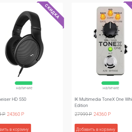
СКИДКА
наличие
наличие
eiser HD 550
IK Multimedia ToneX One Whi
Edition
9 Р
24360 Р
27999 Р
24360 Р
вить в корзину
Добавить в корзину