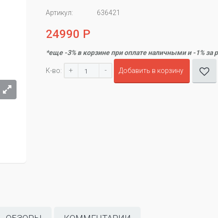
Артикул:
636421
24990 Р
*еще -3% в корзине при оплате наличными и -1% за 
+
-
К-во:
Добавить в корзину