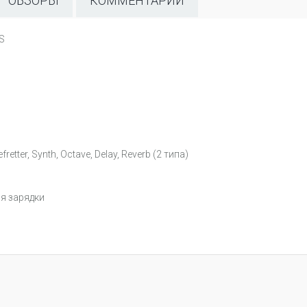
ОБЗОРЫ
КОММЕНТАРИИ
S
etter, Synth, Octave, Delay, Reverb (2 типа)
ля зарядки