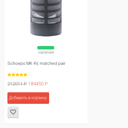
наличие
Schoeps MK 4V, matched pair
212011 Р
184450 Р
Добавить в корзину