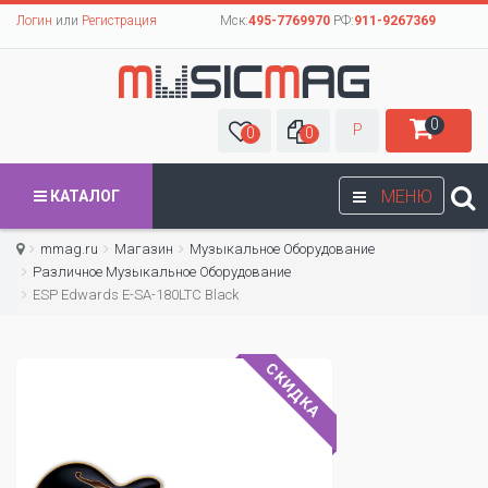
Логин
или
Регистрация
Мск:
495-7769970
РФ:
911-9267369
0
Р
0
0
МЕНЮ
КАТАЛОГ
mmag.ru
Магазин
Музыкальное Оборудование
Различное Музыкальное Оборудование
ESP Edwards E-SA-180LTC Black
СКИДКА