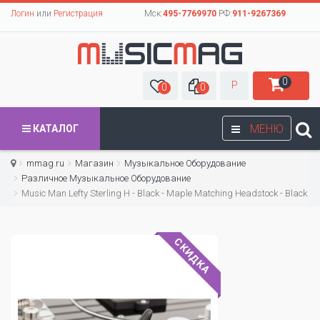
Логин
или
Регистрация
Мск:
495-7769970
РФ:
911-9267369
0
Р
0
0
МЕНЮ
КАТАЛОГ
mmag.ru
Магазин
Музыкальное Оборудование
Различное Музыкальное Оборудование
Music Man Lefty Sterling H - Black - Maple Matching Headstock - Black
СКИДКА