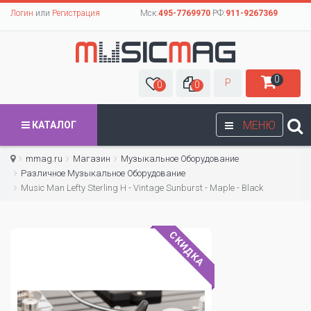
Логин
или
Регистрация
Мск:
495-7769970
РФ:
911-9267369
0
Р
0
0
МЕНЮ
КАТАЛОГ
mmag.ru
Магазин
Музыкальное Оборудование
Различное Музыкальное Оборудование
Music Man Lefty Sterling H - Vintage Sunburst - Maple - Black
СКИДКА