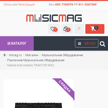
Логин
или
Регистрация
Мск:
495-7769970
РФ:
911-9267369
0
Р
0
0
МЕНЮ
КАТАЛОГ
mmag.ru
Магазин
Музыкальное Оборудование
Различное Музыкальное Оборудование
Native Instruments TRAKTOR MX2
СКИДКА