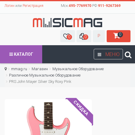
Логин
или
Регистрация
Мск:
495-7769970
РФ:
911-9267369
0
Р
0
0
МЕНЮ
КАТАЛОГ
mmag.ru
Магазин
Музыкальное Оборудование
Различное Музыкальное Оборудование
PRS John Mayer Silver Sky Roxy Pink
СКИДКА