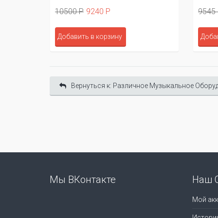
10500 Р
9240 Р
9545
Добавить в корзину
Доба
Вернуться к: Различное Музыкальное Обору
Мы ВКонтакте
Наш 
Мой акк
Истори