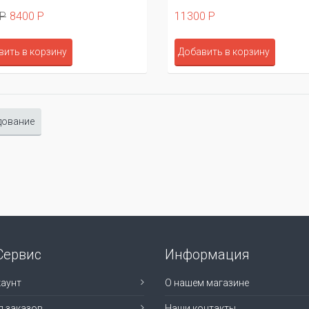
 Р
8400 Р
11300 Р
вить в корзину
Добавить в корзину
дование
Сервис
Информация
аунт
О нашем магазине
я заказов
Наши контакты