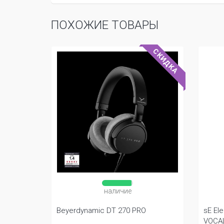
ПОХОЖИЕ ТОВАРЫ
СКИДКА
СКИДКА
наличие
ck
Beyerdynamic DT 270 PRO
sE El
VOCA