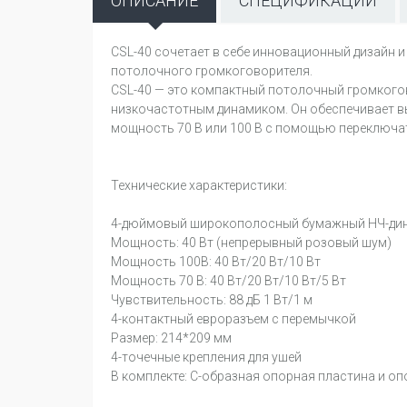
ОПИСАНИЕ
СПЕЦИФИКАЦИИ
CSL-40 сочетает в себе инновационный дизайн 
потолочного громкоговорителя.
CSL-40 — это компактный потолочный громког
низкочастотным динамиком. Он обеспечивает в
мощность 70 В или 100 В с помощью переключат
Технические характеристики:
4-дюймовый широкополосный бумажный НЧ-ди
Мощность: 40 Вт (непрерывный розовый шум)
Мощность 100В: 40 Вт/20 Вт/10 Вт
Мощность 70 В: 40 Вт/20 Вт/10 Вт/5 Вт
Чувствительность: 88 дБ 1 Вт/1 м
4-контактный евроразъем с перемычкой
Размер: 214*209 мм
4-точечные крепления для ушей
В комплекте: С-образная опорная пластина и оп