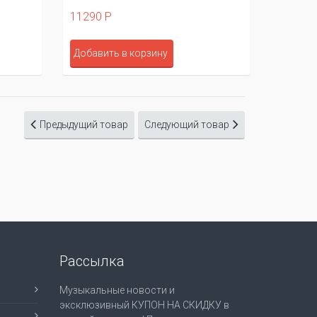
11290 Р
11290 
Добавить в корзину
Добави
Предыдущий товар
Следующий товар
Рассылка
Музыкальные новости и
эксклюзивный КУПОН НА СКИДКУ в