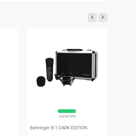
наличие
Behringer B-1 DARK EDITION
Gator G