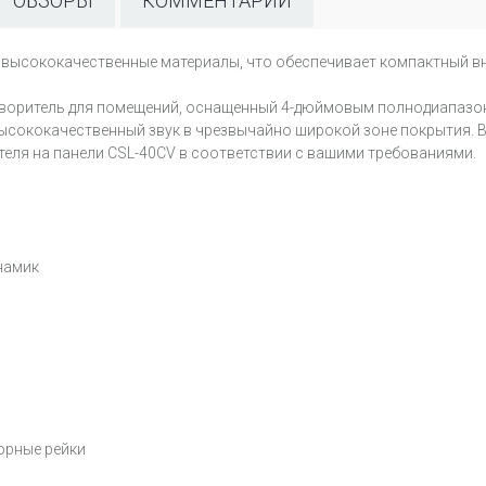
ОБЗОРЫ
КОММЕНТАРИИ
и высококачественные материалы, что обеспечивает компактный в
оворитель для помещений, оснащенный 4-дюймовым полнодиапаз
ысококачественный звук в чрезвычайно широкой зоне покрытия.
еля на панели CSL-40CV в соответствии с вашими требованиями.
намик
орные рейки