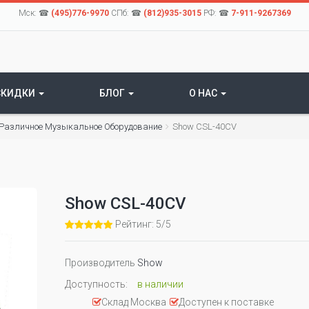
Мск: ☎
(495)776-9970
СПб: ☎
(812)935-3015
РФ: ☎
7-911-9267369
СКИДКИ
БЛОГ
О НАС
Различное Музыкальное Оборудование
Show CSL-40CV
Show CSL-40CV
Рейтинг: 5/5
Производитель
Show
Доступность:
в наличии
Склад Москва
Доступен к поставке