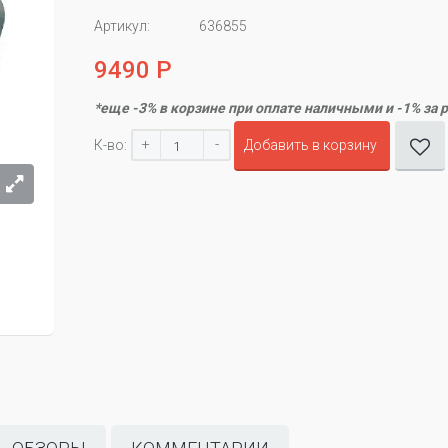
Артикул:
636855
9490 Р
*еще -3% в корзине при оплате наличными и -1% за 
+
-
К-во:
Добавить в корзину