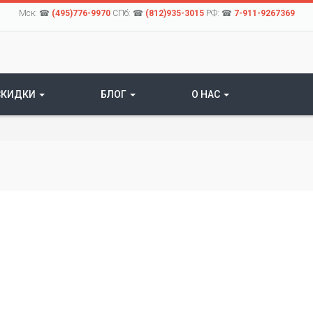
Мск: ☎
(495)776-9970
СПб: ☎
(812)935-3015
РФ: ☎
7-911-9267369
СКИДКИ
БЛОГ
О НАС