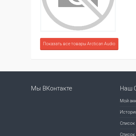
Показать все товары Arctican Audio
Мы ВКонтакте
Наш 
Мой акк
Истори
Список
Список