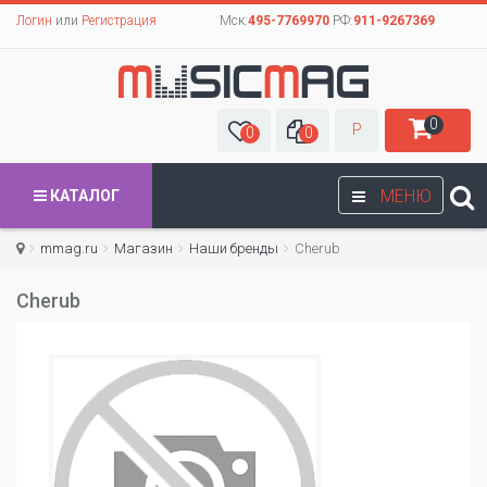
Логин
или
Регистрация
Мск:
495-7769970
РФ:
911-9267369
0
Р
0
0
МЕНЮ
КАТАЛОГ
mmag.ru
Магазин
Наши бренды
Cherub
Cherub