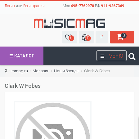
Логин
или
Регистрация
Мск:
495-7769970
РФ:
911-9267369
0
Р
0
0
МЕНЮ
КАТАЛОГ
mmag.ru
Магазин
Наши бренды
Clark W Fobes
Clark W Fobes