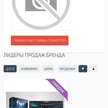
Показать все товары DopeSONIX
ЛИДЕРЫ ПРОДАЖ БРЕНДА
дата
название
цена
продажи
▼
▲
СКИДКА