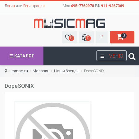
Логин
или
Регистрация
Мск:
495-7769970
РФ:
911-9267369
0
Р
0
0
МЕНЮ
КАТАЛОГ
mmag.ru
Магазин
Наши бренды
DopeSONIX
DopeSONIX