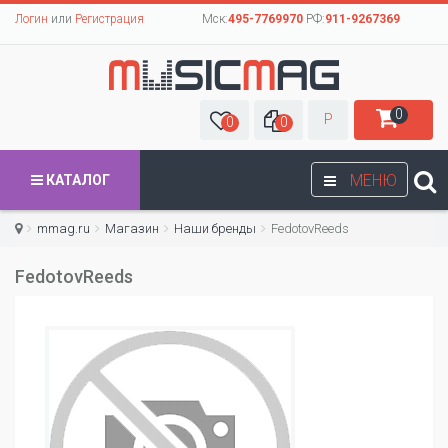
Логин
или
Регистрация
Мск:
495-7769970
РФ:
911-9267369
0
Р
0
0
МЕНЮ
КАТАЛОГ
mmag.ru
Магазин
Наши бренды
FedotovReeds
FedotovReeds