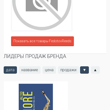
Показать все товары FedotovReeds
ЛИДЕРЫ ПРОДАЖ БРЕНДА
дата
название
цена
продажи
▼
▲