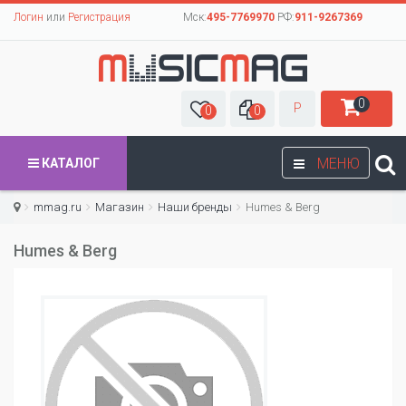
Логин
или
Регистрация
Мск:
495-7769970
РФ:
911-9267369
0
Р
0
0
МЕНЮ
КАТАЛОГ
mmag.ru
Магазин
Наши бренды
Humes & Berg
Humes & Berg