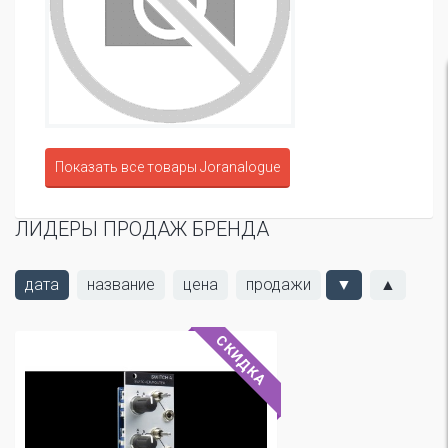
Показать все товары Joranalogue
ЛИДЕРЫ ПРОДАЖ БРЕНДА
дата
название
цена
продажи
▼
▲
СКИДКА