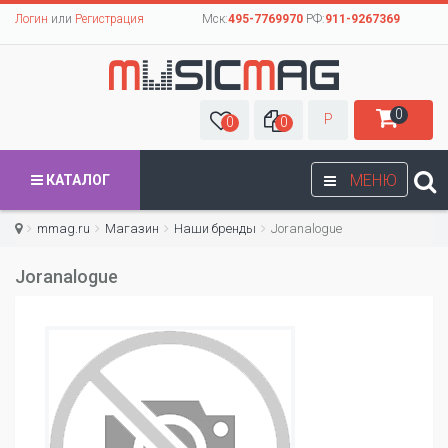
Логин
или
Регистрация
Мск:
495-7769970
РФ:
911-9267369
0
Р
0
0
МЕНЮ
КАТАЛОГ
mmag.ru
Магазин
Наши бренды
Joranalogue
Joranalogue