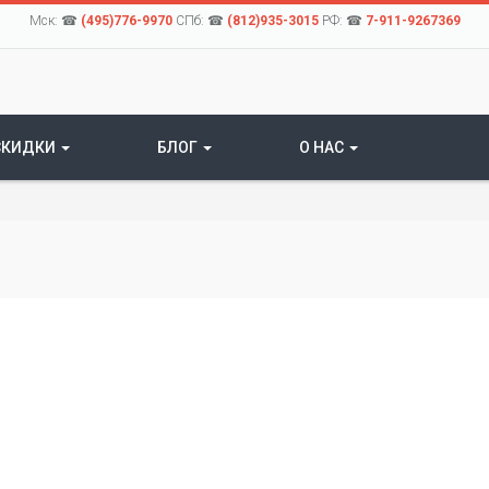
Мск: ☎
(495)776-9970
СПб: ☎
(812)935-3015
РФ: ☎
7-911-9267369
СКИДКИ
БЛОГ
О НАС