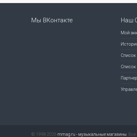
Мы ВКонтакте
Наш 
Мой акк
Истори
Список
Список
Партне
Управл
© 1998-2026
mmag.ru - музыкальные магазины
. Вс