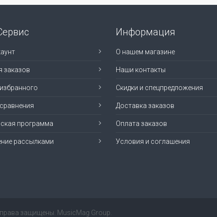
Сервис
Информация
аунт
О нашем магазине
я заказов
Наши контакты
 избранного
Скидки и спецпредложения
 сравнения
Доставка заказов
рская программа
Оплата заказов
ение рассылками
Условия и соглашения
е права защищены. MusicMag Group.