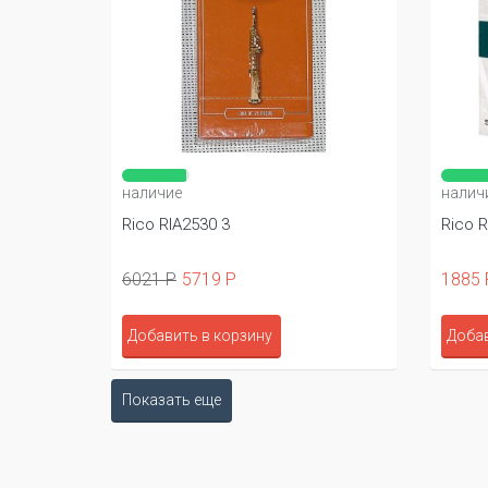
наличие
налич
Rico RIA2530 3
Rico 
6021 Р
5719 Р
1885 
Добавить в корзину
Добав
Показать еще