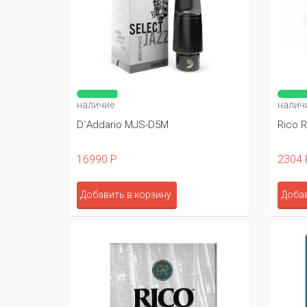
наличие
налич
D`Addario MJS-D5M
Rico 
16990 Р
2304 
Добавить в корзину
Добав