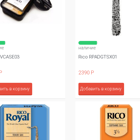
ие
наличие
RVCASE03
Rico RPADGTSX01
Р
2390 Р
ить в корзину
Добавить в корзину