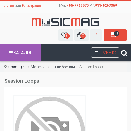
Логин
или
Регистрация
Мск:
495-7769970
РФ:
911-9267369
0
Р
0
0
МЕНЮ
КАТАЛОГ
mmag.ru
Магазин
Наши бренды
Session Loops
Session Loops