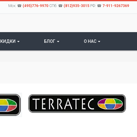
Мск: ☎
(495)776-9970
СПб: ☎
(812)935-3015
РФ: ☎
7-911-9267369
СКИДКИ
БЛОГ
О НАС