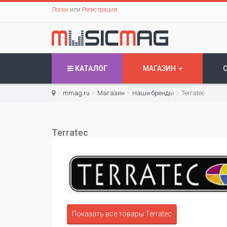
Логин
или
Регистрация
КАТАЛОГ
МАГАЗИН
mmag.ru
Магазин
Наши бренды
Terratec
Terratec
Показать все товары Terratec