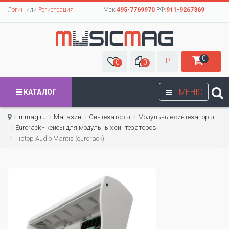
Логин
или
Регистрация
Мск:
495-7769970
РФ:
911-9267369
0
Р
0
0
МЕНЮ
КАТАЛОГ
mmag.ru
Магазин
Синтезаторы
Модульные синтезаторы
Eurorack - кейсы для модульных синтезаторов
Tiptop Audio Mantis (eurorack)