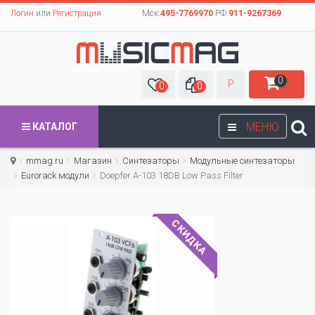
Логин
или
Регистрация
Мск:
495-7769970
РФ:
911-9267369
0
Р
0
0
МЕНЮ
КАТАЛОГ
mmag.ru
Магазин
Синтезаторы
Модульные синтезаторы
Eurorack модули
Doepfer A-103 18DB Low Pass Filter
СКИДКА