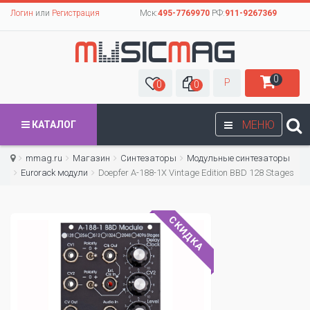
Логин
или
Регистрация
Мск:
495-7769970
РФ:
911-9267369
0
Р
0
0
МЕНЮ
КАТАЛОГ
mmag.ru
Магазин
Синтезаторы
Модульные синтезаторы
Eurorack модули
Doepfer A-188-1X Vintage Edition BBD 128 Stages
СКИДКА