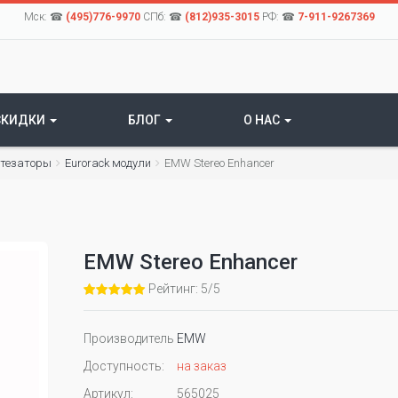
Мск: ☎
(495)776-9970
СПб: ☎
(812)935-3015
РФ: ☎
7-911-9267369
СКИДКИ
БЛОГ
О НАС
нтезаторы
Eurorack модули
EMW Stereo Enhancer
EMW Stereo Enhancer
Рейтинг: 5/5
Производитель
EMW
Доступность:
на заказ
Артикул:
565025