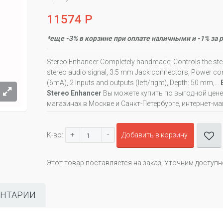
11574 Р
*еще -3% в корзине при оплате наличными и -1% за 
Stereo Enhancer Completely handmade, Controls the st
stereo audio signal, 3.5 mm Jack connectors, Power co
(6mA), 2 Inputs and outputs (left/right), Depth: 50 mm,...
Stereo Enhancer
Вы можете купить по выгодной цен
магазинах в Москве и Санкт-Петербурге, интернет-ма
+
-
К-во:
Добавить в корзину
Этот товар поставляется на заказ. Уточним доступ
НТАРИИ