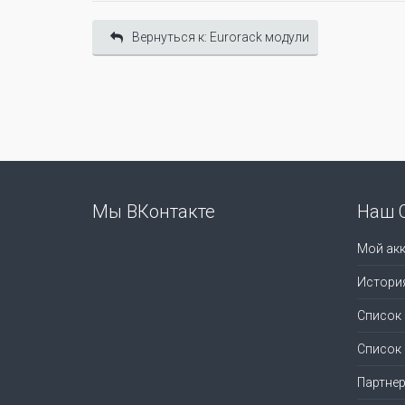
Вернуться к: Eurorack модули
Мы ВКонтакте
Наш 
Мой акк
Истори
Список
Список
Партне