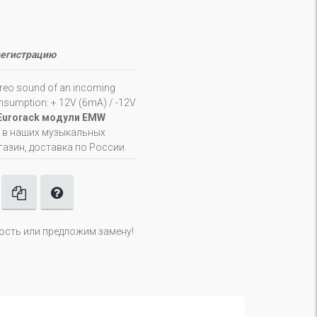
регистрацию
ereo sound of an incoming
nsumption: + 12V (6mA) / -12V
Eurorack модули EMW
е в наших музыкальных
газин, доставка по России.
ность или предложим замену!