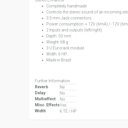
Stereo Enhancer
Completely handmade
Controls the stereo sound of an incoming ste
3.5 mm Jack connectors
Power consumption: + 12V (6mA) / -12V (6m
2 Inputs and outputs (left/right)
Depth: 50 mm
Weight: 68 g
3 U Eurorack module
Width: 6 HP
Made in Brazil
Further Information
Reverb
Ne
Delay
No
Multieffect
No
Misc. Effects
Yes
Width
6 TE / HP