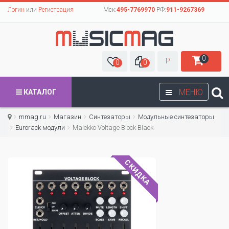
Логин
или
Регистрация
Мск:
495-7769970
РФ:
911-9267369
0
Р
0
0
МЕНЮ
КАТАЛОГ
mmag.ru
Магазин
Синтезаторы
Модульные синтезаторы
Eurorack модули
Malekko Voltage Block Black
СКИДКА