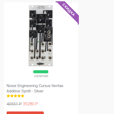
СКИДКА
наличие
Noise Engineering Cursus Iteritas
V
Additive Synth - Silver
40551 Р
35280 Р
3