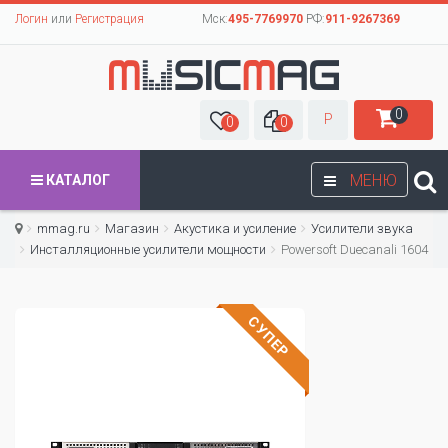
Логин
или
Регистрация
Мск:
495-7769970
РФ:
911-9267369
0
Р
0
0
МЕНЮ
КАТАЛОГ
mmag.ru
Магазин
Акустика и усиление
Усилители звука
Инсталляционные усилители мощности
Powersoft Duecanali 1604
СУПЕР