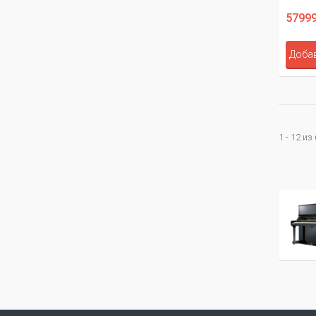
57999
Добав
1 - 12 из