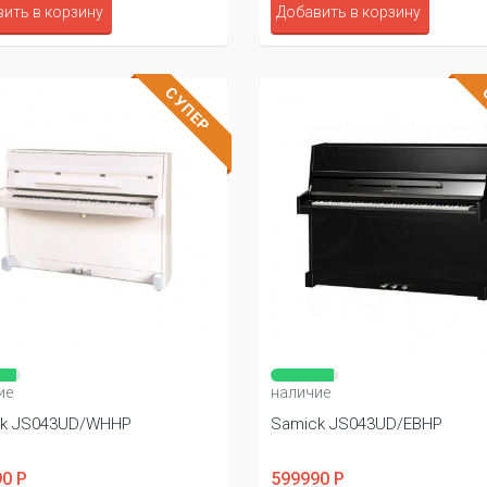
ить в корзину
Добавить в корзину
СУПЕР
ие
наличие
k JS043UD/WHHP
Samick JS043UD/EBHP
0 Р
599990 Р