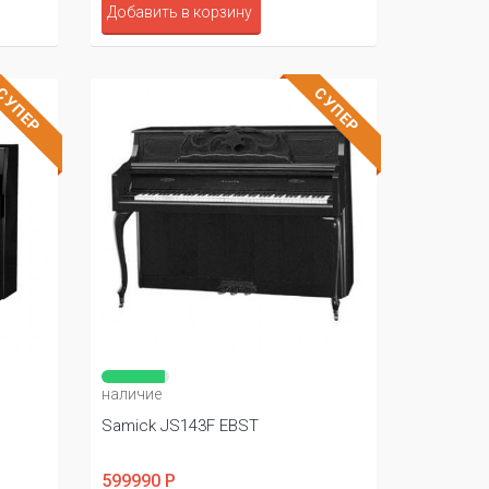
Добавить в корзину
СУПЕР
СУПЕР
наличие
Samick JS143F EBST
599990 Р