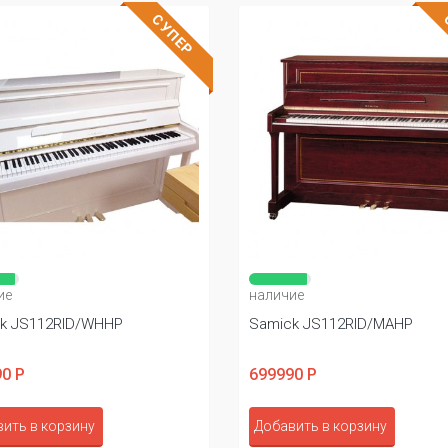
СУПЕР
ие
наличие
k JS112RID/WHHP
Samick JS112RID/MAHP
0 Р
699990 Р
ить в корзину
Добавить в корзину