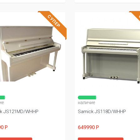
СУПЕР
ие
наличие
ck JS121MD/WHHP
Samick JS118D/WHHP
0 Р
649990 Р