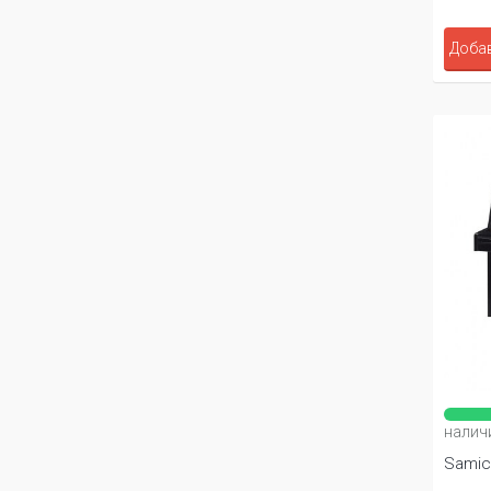
Добав
налич
Samic