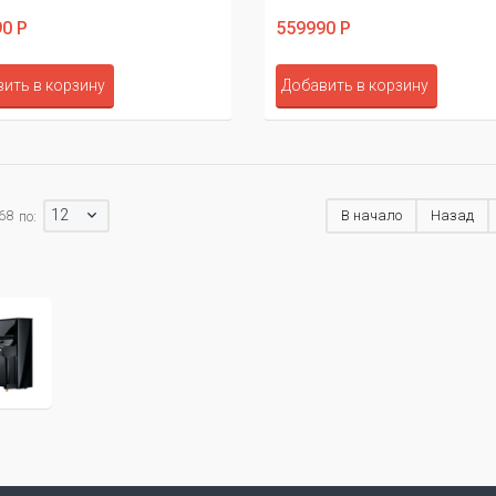
0 Р
559990 Р
ить в корзину
Добавить в корзину
12
 68
В начало
Назад
по: