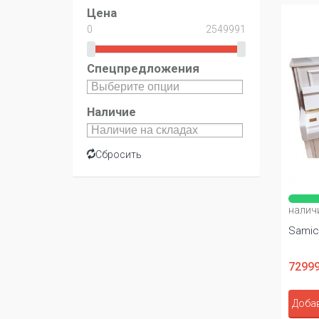
Цена
Спецпредложения
Наличие
Сбросить
налич
Samic
72999
Добав