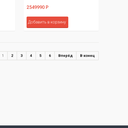
2549990 Р
Добавить в корзину
1
2
3
4
5
6
Вперёд
В конец