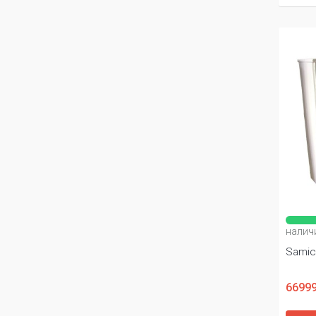
налич
Sami
66999