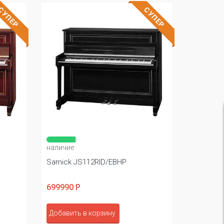
СУПЕР
СУПЕР
наличие
Samick JS112RID/EBHP
699990 Р
Добавить в корзину