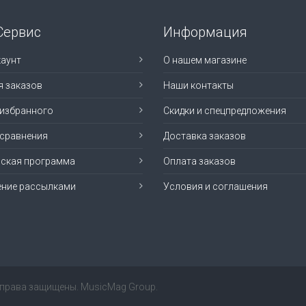
Сервис
Информация
аунт
О нашем магазине
я заказов
Наши контакты
 избранного
Скидки и спецпредложения
 сравнения
Доставка заказов
рская программа
Оплата заказов
ение рассылками
Условия и соглашения
е права защищены. MusicMag Group.