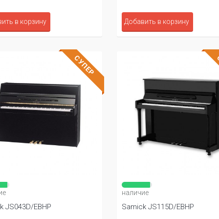
ить в корзину
Добавить в корзину
СУПЕР
ие
наличие
k JS043D/EBHP
Samick JS115D/EBHP