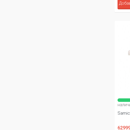
Добав
налич
Samic
62999