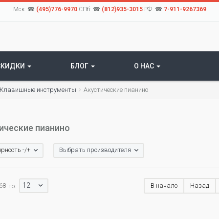
Мск: ☎
(495)776-9970
СПб: ☎
(812)935-3015
РФ: ☎
7-911-9267369
СКИДКИ
БЛОГ
О НАС
Клавишные инструменты
Акустические пианино
ические пианино
рность -/+
Выбрать производителя
12
 68
В начало
Назад
по: