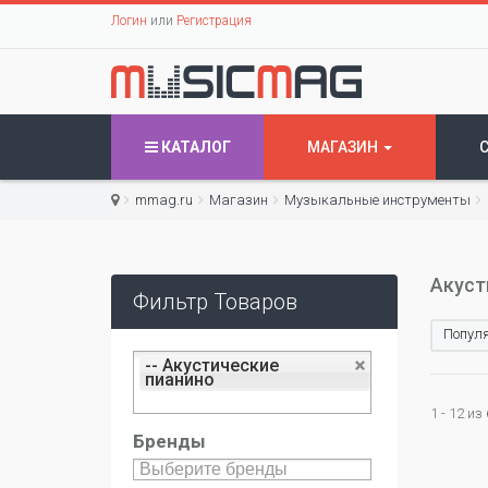
Логин
или
Регистрация
КАТАЛОГ
МАГАЗИН
mmag.ru
Магазин
Музыкальные инструменты
Акуст
Фильтр Товаров
Популя
-- Акустические
пианино
1 - 12 из
Бренды