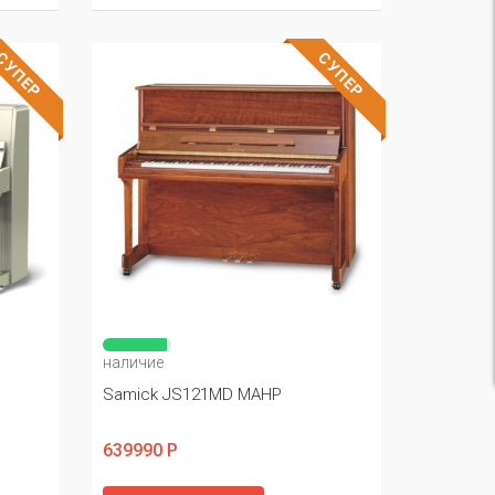
СУПЕР
СУПЕР
наличие
Samick JS121MD MAHP
639990 Р