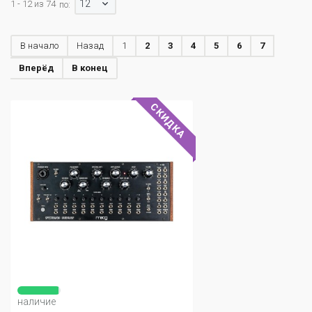
12
1 - 12 из 74
по:
В начало
Назад
1
2
3
4
5
6
7
Вперёд
В конец
СКИДКА
наличие