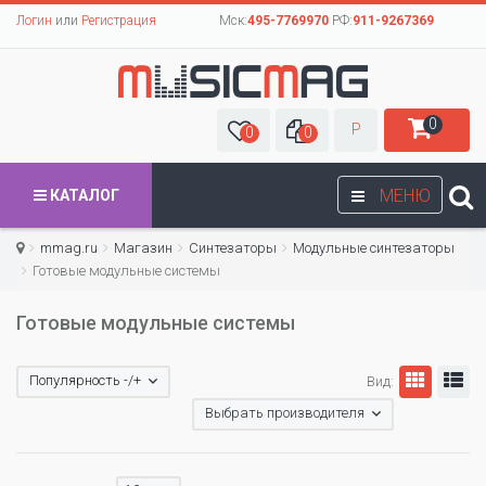
Логин
или
Регистрация
Мск:
495-7769970
РФ:
911-9267369
0
Р
0
0
МЕНЮ
КАТАЛОГ
mmag.ru
Магазин
Синтезаторы
Модульные синтезаторы
Готовые модульные системы
Готовые модульные системы
Популярность -/+
Вид:
Выбрать производителя