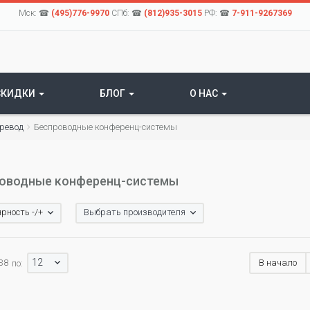
Мск: ☎
(495)776-9970
СПб: ☎
(812)935-3015
РФ: ☎
7-911-9267369
СКИДКИ
БЛОГ
О НАС
еревод
Беспроводные конференц-системы
оводные конференц-системы
рность -/+
Выбрать производителя
12
 38
В начало
по: