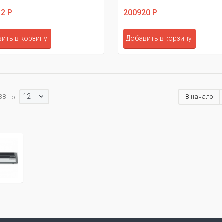
2 Р
200920 Р
ить в корзину
Добавить в корзину
12
 38
В начало
по: