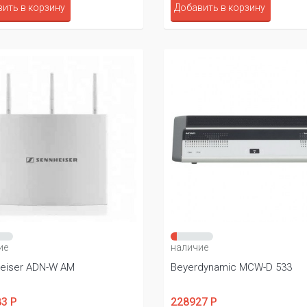
ить в корзину
Добавить в корзину
ие
наличие
eiser ADN-W AM
Beyerdynamic MCW-D 533
3 Р
228927 Р