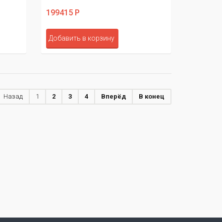
199415 Р
Добавить в корзину
Назад
1
2
3
4
Вперёд
В конец