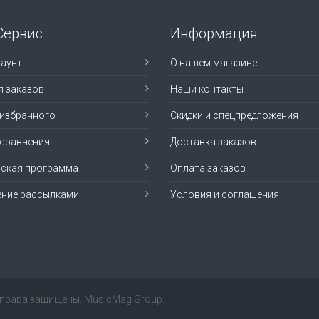
Сервис
Информация
аунт
О нашем магазине
я заказов
Наши контакты
 избранного
Скидки и спецпредложения
 сравнения
Доставка заказов
рская программа
Оплата заказов
ение рассылками
Условия и соглашения
е права защищены. MusicMag Group.