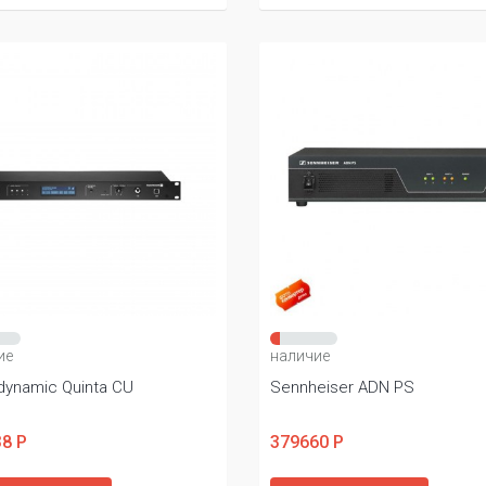
ие
наличие
dynamic Quinta CU
Sennheiser ADN PS
8 Р
379660 Р