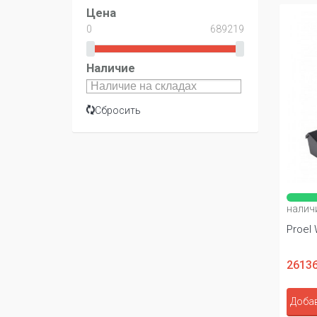
Цена
Наличие
Сбросить
налич
Proel
26136
Добав