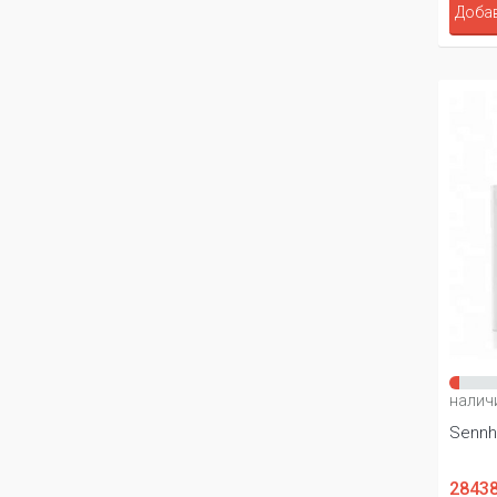
Добав
налич
Sennh
28438