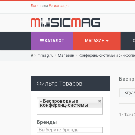
Логин
или
Регистрация
КАТАЛОГ
МАГАЗИН
mmag.ru
Магазин
Конференц-системы и синхроп
Беспр
Фильтр Товаров
Популя
- Беспроводные
конференц-системы
1 - 12 из
Бренды