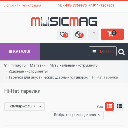
Логин
или
Регистрация
Мск:
495-7769970
РФ:
911-9267369
0
Р
0
0
МЕНЮ
КАТАЛОГ
mmag.ru
Магазин
Музыкальные инструменты
Ударные инструменты
Тарелки для акустических ударных установок
Hi-Hat тарелки
Hi-Hat тарелки
Популярность -/+
Вид:
Выбрать производителя