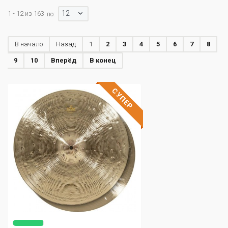
12
1 - 12 из 163
по:
В начало
Назад
1
2
3
4
5
6
7
8
9
10
Вперёд
В конец
СУПЕР