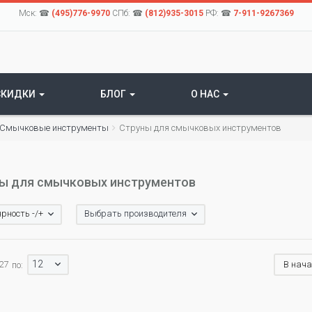
Мск: ☎
(495)776-9970
СПб: ☎
(812)935-3015
РФ: ☎
7-911-9267369
СКИДКИ
БЛОГ
О НАС
Смычковые инструменты
Струны для смычковых инструментов
ы для смычковых инструментов
рность -/+
Выбрать производителя
12
 27
В нач
по: