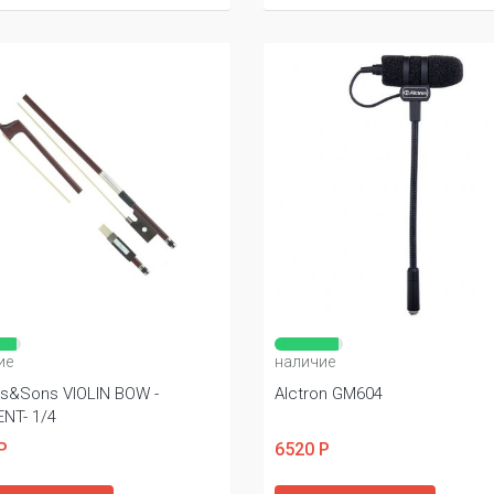
ие
наличие
ds&Sons VIOLIN BOW -
Alctron GM604
NT- 1/4
Р
6520 Р