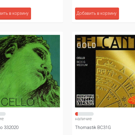
ить в корзину
Добавить в корзину
ие
наличие
ro 332020
Thomastik BC31G