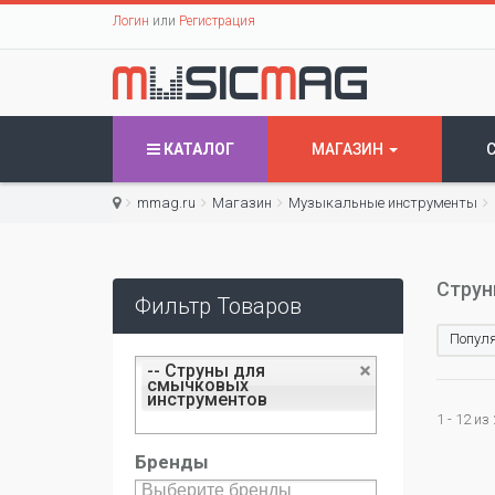
Логин
или
Регистрация
КАТАЛОГ
МАГАЗИН
mmag.ru
Магазин
Музыкальные инструменты
Струн
Фильтр Товаров
Популя
-- Струны для
смычковых
инструментов
1 - 12 из
Бренды