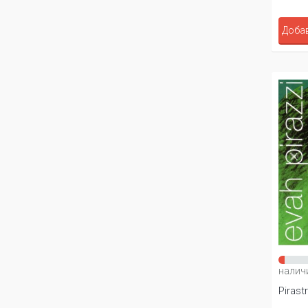
Добав
налич
Pirast