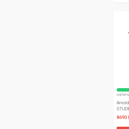
налич
Arnol
STUDE
8690 