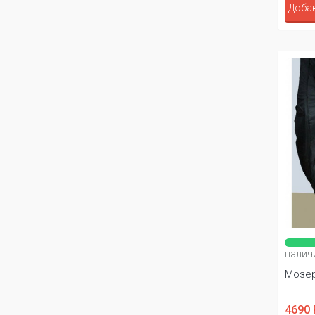
Добав
налич
Мозер
4690 