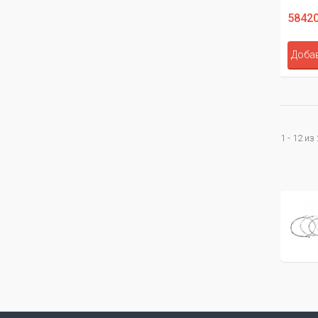
58420
Добав
1 - 12 из