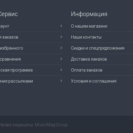
Сервис
Информация
аунт
О нашем магазине
я заказов
Наши контакты
 избранного
Скидки и спецпредложения
 сравнения
Доставка заказов
рская программа
Оплата заказов
ение рассылками
Условия и соглашения
е права защищены. MusicMag Group.