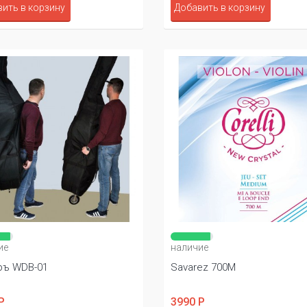
ить в корзину
Добавить в корзину
ие
наличие
ъ WDB-01
Savarez 700M
Р
3990 Р