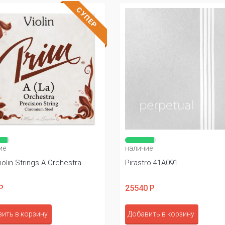
СУПЕР
ие
наличие
iolin Strings A Orchestra
Pirastro 41A091
Р
25540 Р
ить в корзину
Добавить в корзину