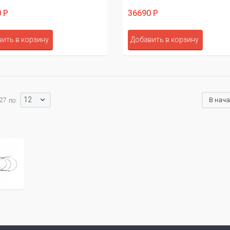
 Р
36690 Р
ить в корзину
Добавить в корзину
12
 27
В нач
по: