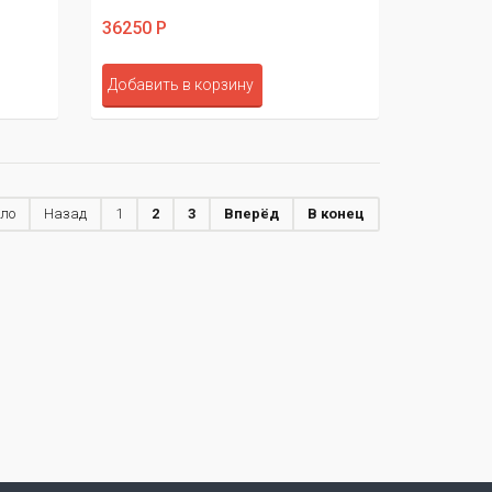
36250 Р
Добавить в корзину
ало
Назад
1
2
3
Вперёд
В конец